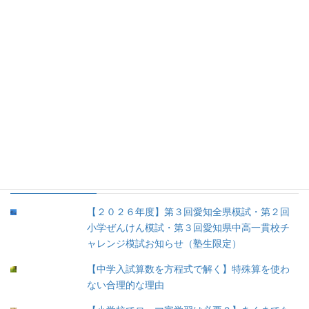
3.お勧め書籍 (52)
4.お勧め文具 (8)
5.育児 (12)
③余談 (35)
④未分類 (8)
人気の投稿
【２０２６年度】第３回愛知全県模試・第２回
小学ぜんけん模試・第３回愛知県中高一貫校チ
ャレンジ模試お知らせ（塾生限定）
【中学入試算数を方程式で解く】特殊算を使わ
ない合理的な理由