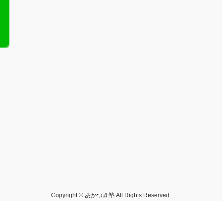
Copyright © あかつき塾 All Rights Reserved.
Powered by
WordPress
with
Lightning Theme
&
VK All in One Expansion Unit