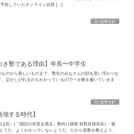
予告していたオンライン自習 […]
02.指導方針
つき塾である理由】年長〜中学生
のものから新しいものまで、塾生のみなさんの顔を思い浮かべな
す。足がしびれるのもわかっているのでペタ靴を履いていきま
02.指導方針
勉強する時代】
は別」(『国語の本質を識る』塾向け講座 前島良雄先生) 「最
ようだ。よくわかっていないようだ。だから算数を教えよう、