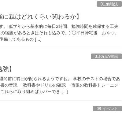
01.勉強法
強に親はどれくらい関わるか】
す。 低学年から基本的に毎日2時間、勉強時間を確保する工夫
校の宿題があるときはそれも込みで。) ①平日帰宅後 おやつ。
0 準備してあるもの […]
3.お勧め書籍
勉強】
週間前に範囲が配られるようですね。 学校のテストの場合であ
科書の音読 ・教科書やドリルの確認 ・市販の教科書トレーニン
これらに取り組めばカバーでき […]
08.イベント