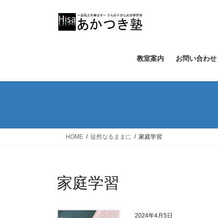
コ
ナ
ン
ビ
テ
ゲ
ン
ー
ツ
シ
教室案内
お問い合わせ
へ
ョ
ス
ン
キ
に
ッ
移
プ
動
HOME
徒然なるままに
家庭学習
家庭学習
2024年4月5日