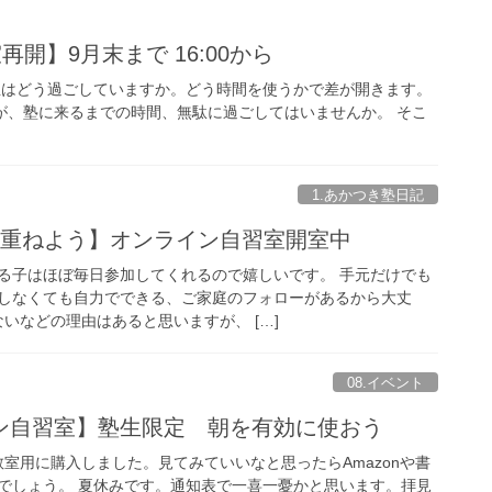
再開】9月末まで 16:00から
生はどう過ごしていますか。どう時間を使うかで差が開きます。
が、塾に来るまでの時間、無駄に過ごしてはいませんか。 そこ
1.あかつき塾日記
み重ねよう】オンライン自習室開室中
る子はほぼ毎日参加してくれるので嬉しいです。 手元だけでも
しなくても自力でできる、ご家庭のフォローがあるから大丈
ないなどの理由はあると思いますが、 […]
08.イベント
ン自習室】塾生限定 朝を有効に使おう
室用に購入しました。見てみていいなと思ったらAmazonや書
でしょう。 夏休みです。通知表で一喜一憂かと思います。拝見