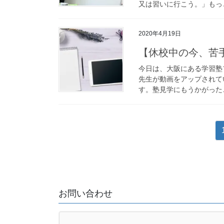
又は習いに行こう。」もっと
2020年4月19日
【休校中の今、苦
今日は、大阪にある学習塾フ
先生が動画をアップされて
す。塾見学にもうかがったこ
投
稿
の
ペ
ー
お問い合わせ
ジ