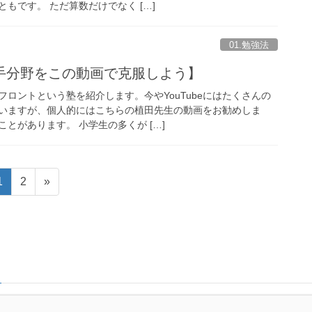
もです。 ただ算数だけでなく […]
01.勉強法
手分野をこの動画で克服しよう】
ロントという塾を紹介します。今やYouTubeにはたくさんの
いますが、個人的にはこちらの植田先生の動画をお勧めしま
とがあります。 小学生の多くが […]
固
固
1
2
»
定
定
ペ
ペ
ー
ー
ジ
ジ