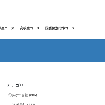
学生コース
高校生コース
国語個別指導コース
カテゴリー
①あかつき塾 (886)
01.勉強法 (223)