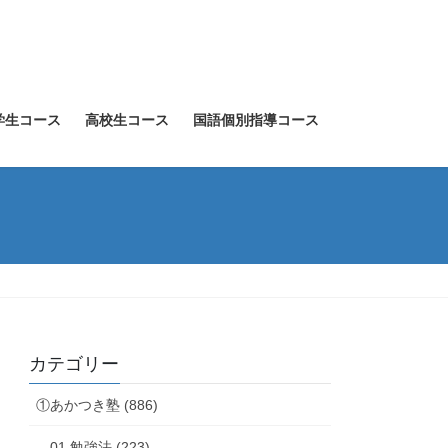
学生コース
高校生コース
国語個別指導コース
カテゴリー
①あかつき塾 (886)
01.勉強法 (223)