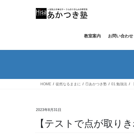
コ
ナ
ン
ビ
テ
ゲ
ン
ー
ツ
シ
教室案内
お問い合わせ
へ
ョ
ス
ン
キ
に
ッ
移
プ
動
HOME
徒然なるままに
①あかつき塾
01.勉強法
2023年8月31日
【テストで点が取りき