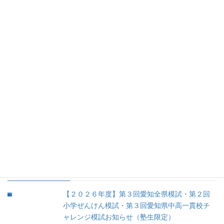
1.あかつき塾日記 (73)
2.学校紹介 (5)
3.お勧め書籍 (52)
4.お勧め文具 (8)
5.育児 (12)
③余談 (35)
④未分類 (8)
人気の投稿
【２０２６年度】第３回愛知全県模試・第２回
小学ぜんけん模試・第３回愛知県中高一貫校チ
ャレンジ模試お知らせ（塾生限定）