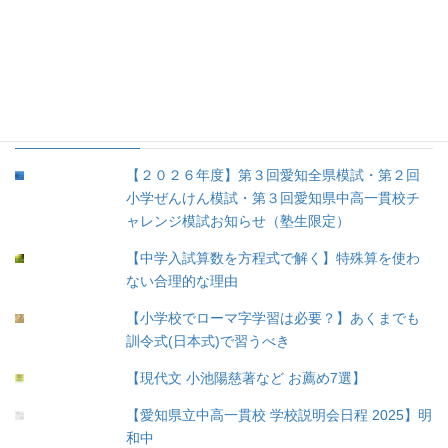
③余談 (35)
④未分類 (8)
人気の投稿
【２０２６年度】第３回愛知全県模試・第２回
小学ぜんけん模試・第３回愛知県中高一貫校チ
ャレンジ模試お知らせ（塾生限定）
【中学入試算数を方程式で解く】特殊算を使わ
ない合理的な理由
【小学校でローマ字学習は必要？】あくまでも
訓令式(日本式)で習うべき
【現代文 小池陽慈著など お薦め7選】
【愛知県立中高一貫校 学校説明会日程 2025】明
和中