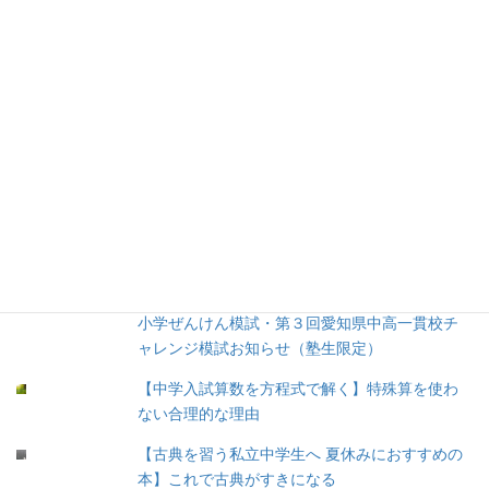
3.お勧め書籍 (52)
4.お勧め文具 (8)
5.育児 (12)
③余談 (35)
④未分類 (8)
人気の投稿
【２０２６年度】第３回愛知全県模試・第２回
小学ぜんけん模試・第３回愛知県中高一貫校チ
ャレンジ模試お知らせ（塾生限定）
【中学入試算数を方程式で解く】特殊算を使わ
ない合理的な理由
【古典を習う私立中学生へ 夏休みにおすすめの
本】これで古典がすきになる