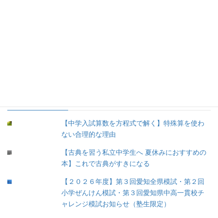
4.お勧め文具 (8)
5.育児 (12)
③余談 (35)
④未分類 (8)
人気の投稿
【中学入試算数を方程式で解く】特殊算を使わ
ない合理的な理由
【古典を習う私立中学生へ 夏休みにおすすめの
本】これで古典がすきになる
【２０２６年度】第３回愛知全県模試・第２回
小学ぜんけん模試・第３回愛知県中高一貫校チ
ャレンジ模試お知らせ（塾生限定）