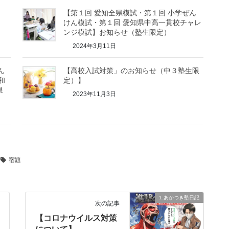
【第１回 愛知全県模試・第１回 小学ぜん
けん模試・第１回 愛知県中高一貫校チャレ
ンジ模試】お知らせ（塾生限定）
2024年3月11日
ん
【高校入試対策」のお知らせ（中３塾生限
和
定）】
限
2023年11月3日
宿題
1.あかつき塾日記
次の記事
【コロナウイルス対策