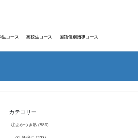
学生コース
高校生コース
国語個別指導コース
カテゴリー
①あかつき塾 (886)
01.勉強法 (223)