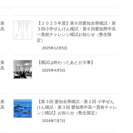
・第
【２０２５年度】第６回愛知全県模試・第
中高
３回小学ぜんけん模試・第６回愛知県中高
限
一貫校チャレンジ模試お知らせ（塾生限
定）
2025年12月5日
・第
【模試は終わったあとが大事】
中高
2025年4月5日
限
・第
【第３回 愛知全県模試・第２回 小学ぜん
中高
けん模試・第３回 愛知県中高一貫校チャレ
限
ンジ模試】お知らせ（塾生限定）
2024年7月7日