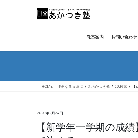
コ
ナ
ン
ビ
テ
ゲ
ン
ー
ツ
シ
教室案内
お問い合わせ
へ
ョ
ス
ン
キ
に
ッ
移
プ
動
HOME
徒然なるままに
①あかつき塾
10.模試
【
2020年2月24日
【新学年一学期の成績