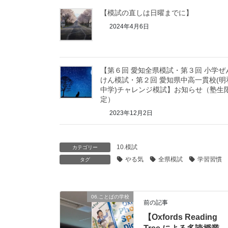
【模試の直しは日曜までに】
2024年4月6日
【第６回 愛知全県模試・第３回 小学ぜ
けん模試・第２回 愛知県中高一貫校(明
中学)チャレンジ模試】お知らせ（塾生
定）
2023年12月2日
10.模試
カテゴリー
やる気
全県模試
学習習慣
タグ
06.ことばの学校
前の記事
【Oxfords Reading