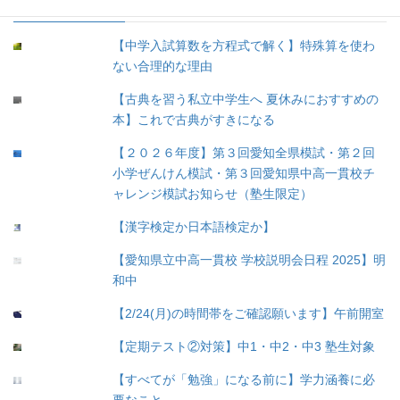
人気の投稿
【中学入試算数を方程式で解く】特殊算を使わ
ない合理的な理由
【古典を習う私立中学生へ 夏休みにおすすめの
本】これで古典がすきになる
【２０２６年度】第３回愛知全県模試・第２回
小学ぜんけん模試・第３回愛知県中高一貫校チ
ャレンジ模試お知らせ（塾生限定）
【漢字検定か日本語検定か】
【愛知県立中高一貫校 学校説明会日程 2025】明
和中
【2/24(月)の時間帯をご確認願います】午前開室
【定期テスト②対策】中1・中2・中3 塾生対象
【すべてが「勉強」になる前に】学力涵養に必