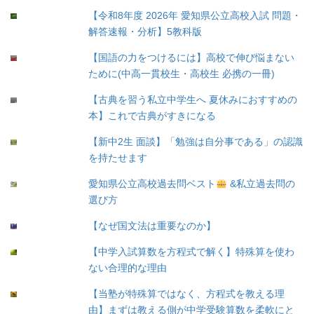
【令和8年度 2026年 愛知県公立高校入試 問題・
解答速報・分析】5教科版
【国語の力をつけるには】高校で伸び悩まない
ために(中高一貫校生・高校生 必携の一冊)
【古典を習う私立中学生へ 夏休みにおすすめの
本】これで古典がすきになる
【新中2生 面談】「勉強は自分事である」の認識
を持たせます
愛知県公立高校過去問ベスト
&私立過去問の
選び方
【なぜ国文法は重要なのか】
【中学入試算数を方程式で解く】特殊算を使わ
ない合理的な理由
【当塾が特殊算ではなく、方程式を教える理
由】まずは教える側が中学受験算数を柔軟にと