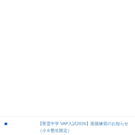
2.学校紹介 (5)
3.お勧め書籍 (52)
4.お勧め文具 (8)
5.育児 (12)
③余談 (35)
④未分類 (8)
人気の投稿
【２０２６年度】第３回愛知全県模試・第２回
小学ぜんけん模試・第３回愛知県中高一貫校チ
ャレンジ模試お知らせ（塾生限定）
【聖霊中学 VAP入試2026】面接練習のお知らせ
（小６塾生限定）