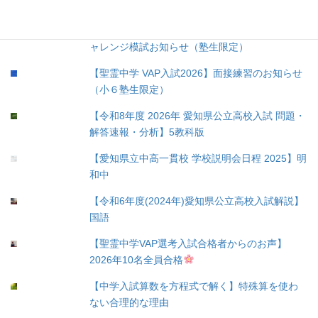
【２０２６年度】第３回愛知全県模試・第２回
小学ぜんけん模試・第３回愛知県中高一貫校チ
ャレンジ模試お知らせ（塾生限定）
【聖霊中学 VAP入試2026】面接練習のお知らせ
（小６塾生限定）
【令和8年度 2026年 愛知県公立高校入試 問題・
解答速報・分析】5教科版
【愛知県立中高一貫校 学校説明会日程 2025】明
和中
【令和6年度(2024年)愛知県公立高校入試解説】
国語
【聖霊中学VAP選考入試合格者からのお声】
2026年10名全員合格
【中学入試算数を方程式で解く】特殊算を使わ
ない合理的な理由