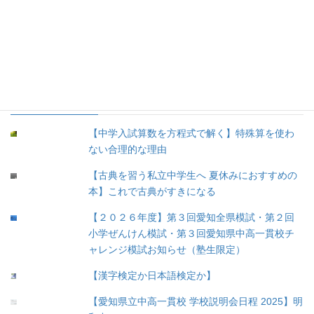
5.育児 (12)
③余談 (35)
④未分類 (8)
人気の投稿
【中学入試算数を方程式で解く】特殊算を使わ
ない合理的な理由
【古典を習う私立中学生へ 夏休みにおすすめの
本】これで古典がすきになる
【２０２６年度】第３回愛知全県模試・第２回
小学ぜんけん模試・第３回愛知県中高一貫校チ
ャレンジ模試お知らせ（塾生限定）
【漢字検定か日本語検定か】
【愛知県立中高一貫校 学校説明会日程 2025】明