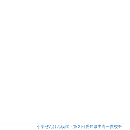
②あかつき塾日記 (150)
1.あかつき塾日記 (73)
2.学校紹介 (5)
3.お勧め書籍 (52)
4.お勧め文具 (8)
5.育児 (12)
③余談 (35)
④未分類 (8)
人気の投稿
【２０２６年度】第３回愛知全県模試・第２回
小学ぜんけん模試・第３回愛知県中高一貫校チ