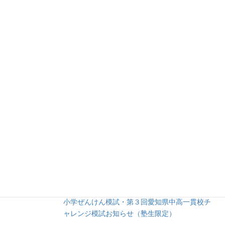
1.あかつき塾日記 (73)
2.学校紹介 (5)
3.お勧め書籍 (52)
4.お勧め文具 (8)
5.育児 (12)
③余談 (35)
④未分類 (8)
人気の投稿
【２０２６年度】第３回愛知全県模試・第２回
小学ぜんけん模試・第３回愛知県中高一貫校チ
ャレンジ模試お知らせ（塾生限定）