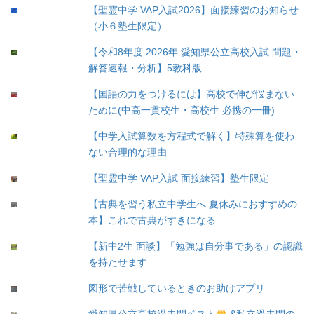
【聖霊中学 VAP入試2026】面接練習のお知らせ
（小６塾生限定）
【令和8年度 2026年 愛知県公立高校入試 問題・
解答速報・分析】5教科版
【国語の力をつけるには】高校で伸び悩まない
ために(中高一貫校生・高校生 必携の一冊)
【中学入試算数を方程式で解く】特殊算を使わ
ない合理的な理由
【聖霊中学 VAP入試 面接練習】塾生限定
【古典を習う私立中学生へ 夏休みにおすすめの
本】これで古典がすきになる
【新中2生 面談】「勉強は自分事である」の認識
を持たせます
図形で苦戦しているときのお助けアプリ