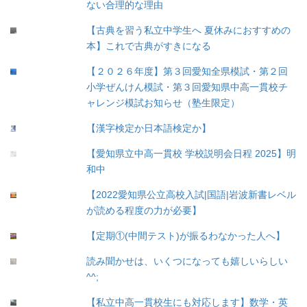
ない合理的な理由
【古典を習う私立中学生へ 夏休みにおすすめの
本】これで古典がすきになる
【２０２６年度】第３回愛知全県模試・第２回
小学ぜんけん模試・第３回愛知県中高一貫校チ
ャレンジ模試お知らせ（塾生限定）
【漢字検定か日本語検定か】
【愛知県立中高一貫校 学校説明会日程 2025】明
和中
【2022愛知県公立高校入試|国語|岩波新書レベル
が読める程度の力が必要】
【定期①(中間テスト)が振るわなかった人へ】
読み聞かせは、いくつになっても嬉しいらしい
^^;
【私立中高一貫校生にも対応します】数学・英