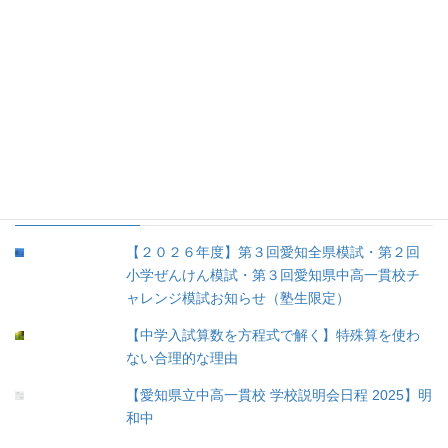
4.お勧め文具 (8)
5.育児 (12)
③余談 (35)
④未分類 (8)
人気の投稿
【２０２６年度】第３回愛知全県模試・第２回
小学ぜんけん模試・第３回愛知県中高一貫校チ
ャレンジ模試お知らせ（塾生限定）
【中学入試算数を方程式で解く】特殊算を使わ
ない合理的な理由
【愛知県立中高一貫校 学校説明会日程 2025】明
和中