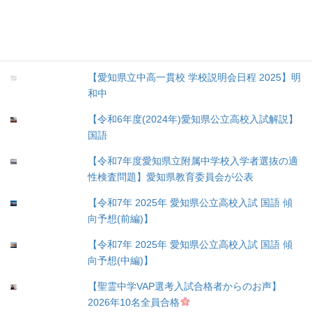
【２０２６年度】第３回愛知全県模試・第２回
小学ぜんけん模試・第３回愛知県中高一貫校チ
ャレンジ模試お知らせ（塾生限定）
【愛知県立中高一貫校 学校説明会日程 2025】明
和中
【令和6年度(2024年)愛知県公立高校入試解説】
国語
【令和7年度愛知県立附属中学校入学者選抜の適
性検査問題】愛知県教育委員会が公表
【令和7年 2025年 愛知県公立高校入試 国語 傾
向予想(前編)】
【令和7年 2025年 愛知県公立高校入試 国語 傾
向予想(中編)】
【聖霊中学VAP選考入試合格者からのお声】
2026年10名全員合格