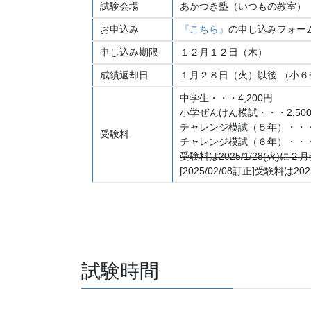
試験会場
あかつき塾（いつもの教室）
お申込み
『こちら』
の申し込みフォー
申し込み期限
１２月１２日（木）
成績返却日
１月２８日（火）以後 （小
中学生・・・4,200円
小学ぜんけん模試・・・2,50
チャレンジ模試（５年）・・・4
受験料
チャレンジ模試（６年）・・・3
受験料は2025/1/28(火
[2025/02/08訂正]受験
試験時間