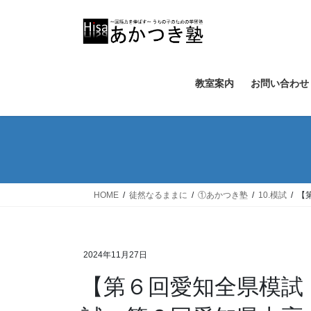
コ
ナ
ン
ビ
テ
ゲ
ン
ー
ツ
シ
教室案内
お問い合わせ
へ
ョ
ス
ン
キ
に
ッ
移
プ
動
HOME
徒然なるままに
①あかつき塾
10.模試
【
2024年11月27日
【第６回愛知全県模試