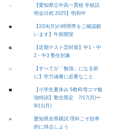
【愛知県立中高一貫校 学校説
明会日程 2025】明和中
【2/24(月)の時間帯をご確認願
います】午前開室
【定期テスト②対策】中1・中
2・中3 塾生対象
【すべてが「勉強」になる前
に】学力涵養に必要なこと
【小学生夏休み 5教科増コマ勉
強特訓】塾生限定 7/17(月)〜
9/11(月)
愛知県全県模試 理科こそ効率
的に得点しよう