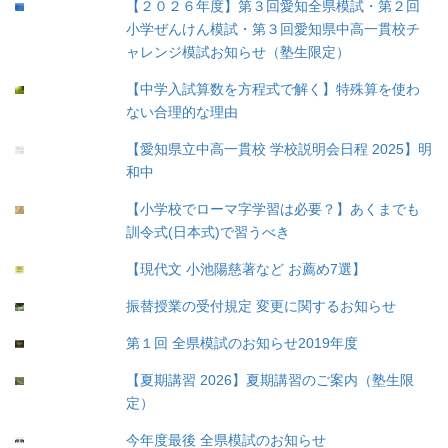
【２０２６年度】第３回愛知全県模試・第２回
小学ぜんけん模試・第３回愛知県中高一貫校チ
ャレンジ模試お知らせ（塾生限定）
【中学入試算数を方程式で解く】特殊算を使わ
ない合理的な理由
【愛知県立中高一貫校 学校説明会日程 2025】明
和中
【小学校でローマ字学習は必要？】あくまでも
訓令式(日本式)で習うべき
【現代文 小池陽慈著など お薦め7選】
振替授業の受付規定 変更に関するお知らせ
第１回 全県模試のお知らせ2019年度
【夏期講習 2026】夏期講習のご案内（塾生限
定）
今年度最後 全県模試のお知らせ