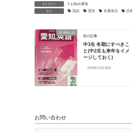
3.お勧め書籍
カテゴリー
国語
歴史
良書多読
読
タグ
09.高校入試
前の記事
中3生 冬期にすべきこ
と(中2生も来年をイメ
ージしておく)
2018年12月18日
お問い合わせ