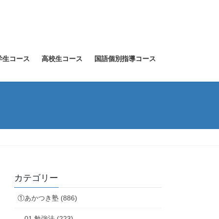
学生コース
高校生コース
国語個別指導コース
カテゴリー
①あかつき塾 (886)
01.勉強法 (223)