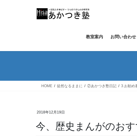
コ
ナ
ン
ビ
テ
ゲ
ン
ー
ツ
シ
教室案内
お問い合わせ
へ
ョ
ス
ン
キ
に
ッ
移
プ
動
HOME
徒然なるままに
②あかつき塾日記
3.お勧め
2018年12月19日
今、歴史まんがのおす