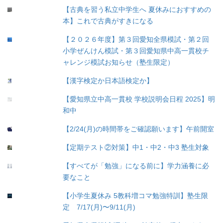
【古典を習う私立中学生へ 夏休みにおすすめの
本】これで古典がすきになる
【２０２６年度】第３回愛知全県模試・第２回
小学ぜんけん模試・第３回愛知県中高一貫校チ
ャレンジ模試お知らせ（塾生限定）
【漢字検定か日本語検定か】
【愛知県立中高一貫校 学校説明会日程 2025】明
和中
【2/24(月)の時間帯をご確認願います】午前開室
【定期テスト②対策】中1・中2・中3 塾生対象
【すべてが「勉強」になる前に】学力涵養に必
要なこと
【小学生夏休み 5教科増コマ勉強特訓】塾生限
定 7/17(月)〜9/11(月)