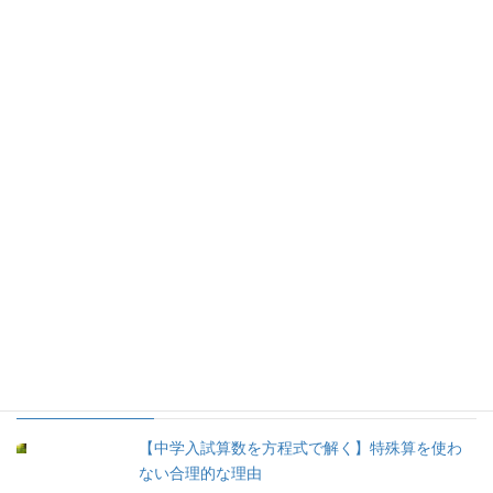
②あかつき塾日記 (150)
1.あかつき塾日記 (73)
2.学校紹介 (5)
3.お勧め書籍 (52)
4.お勧め文具 (8)
5.育児 (12)
③余談 (35)
④未分類 (8)
人気の投稿
【中学入試算数を方程式で解く】特殊算を使わ
ない合理的な理由