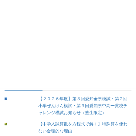
2.学校紹介 (5)
3.お勧め書籍 (52)
4.お勧め文具 (8)
5.育児 (12)
③余談 (35)
④未分類 (8)
人気の投稿
【２０２６年度】第３回愛知全県模試・第２回
小学ぜんけん模試・第３回愛知県中高一貫校チ
ャレンジ模試お知らせ（塾生限定）
【中学入試算数を方程式で解く】特殊算を使わ
ない合理的な理由