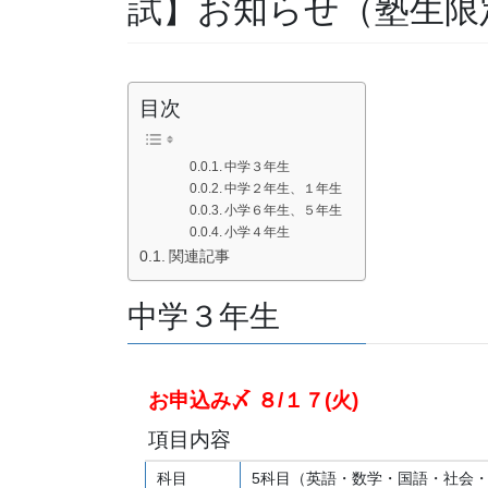
試】お知らせ（塾生限
目次
中学３年生
中学２年生、１年生
小学６年生、５年生
小学４年生
関連記事
中学３年生
お申込み〆 ８/１７(火)
項目内容
科目
5科目（英語・数学・国語・社会