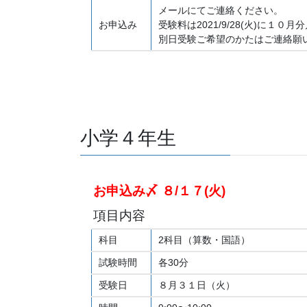
メールにてご連絡ください。
お申込み
受験料は2021/9/28(火)に
別日受験ご希望のかたはご連絡願
小学４年生
お申込み〆 ８/１７(火)
項目内容
科目
2科目（算数・国語）
試験時間
各30分
受験日
８月３１日（火）