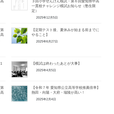
中高
３回小学ぜんけん模試・第６回愛知県中高
限
一貫校チャレンジ模試お知らせ（塾生限
定）
2025年12月5日
・第
【定期テスト後、夏休みが始まる前までに
中高
やること】
限
2025年6月27日
1
【模試は終わったあとが大事】
2025年4月5日
・第
【令和７年 愛知県公立高等学校推薦倍率】
中高
熱田・向陽・大府・瑞陵が高い！
限
2025年2月4日