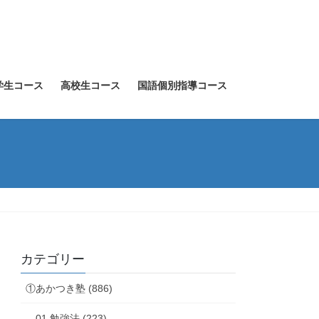
学生コース
高校生コース
国語個別指導コース
カテゴリー
①あかつき塾 (886)
01.勉強法 (223)