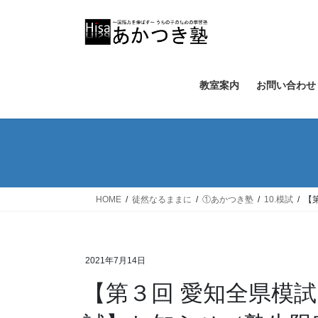
コ
ナ
ン
ビ
テ
ゲ
ン
ー
ツ
シ
教室案内
お問い合わせ
へ
ョ
ス
ン
キ
に
ッ
移
プ
動
HOME
徒然なるままに
①あかつき塾
10.模試
【
2021年7月14日
【第３回 愛知全県模