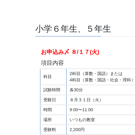
小学６年生、５年生
お申込み〆 ８/１７(火)
項目内容
2科目（算数・国語）または
科目
4科目（算数・国語・社会・理科
試験時間
各30分
受験日
８月３１日（火）
時間
9:00〜11:00
場所
いつもの教室
受験料
2,200円