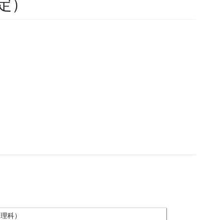
定）
・理科）