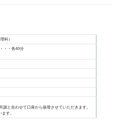
・理科）
・・・各40分
１０月分月謝と合わせて口座から振替させていただきます。
います。