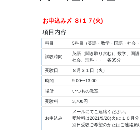
お申込み〆 ８/１７(火)
項目内容
科目
5科目（英語・数学・国語・社会
英語（聞き取り含む)、数学、国語
試験時間
社会、理科・・・各35分
受験日
８月３１日（火）
時間
9:00〜13:00
場所
いつもの教室
受験料
3,700円
メールにてご連絡ください。
お申込み
受験料は2021/9/28(火)に
別日受験ご希望のかたはご連絡願