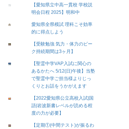
【愛知県立中高一貫校 学校説
明会日程 2025】明和中
愛知県全県模試 理科こそ効率
的に得点しよう
【受験勉強 気力・体力のピー
ク持続期間は3ヶ月】
【聖霊中学VAP入試に関心の
あるかたへ 5/12(日)午後】当塾
で聖霊中学ご担当様よりじっ
くりとお話をうかがえます
【2022愛知県公立高校入試|国
語|岩波新書レベルが読める程
度の力が必要】
【定期①(中間テスト)が振るわ