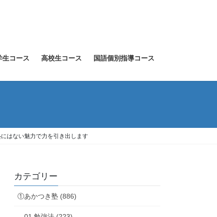
学生コース
高校生コース
国語個別指導コース
塾にはない魅力で力を引き出します
カテゴリー
①あかつき塾 (886)
01.勉強法 (223)