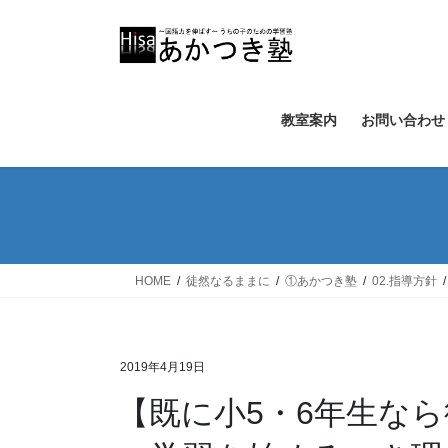
コ
ナ
ン
ビ
テ
ゲ
ン
ー
ツ
シ
教室案内
お問い合わせ
へ
ョ
ス
ン
キ
に
ッ
移
プ
動
HOME
徒然なるままに
①あかつき塾
02.指導方針
2019年4月19日
【既に小5・6年生な