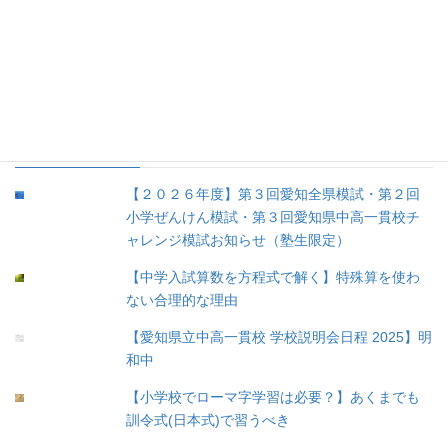
5.育児 (12)
③余談 (35)
④未分類 (8)
人気の投稿
【２０２６年度】第３回愛知全県模試・第２回
小学ぜんけん模試・第３回愛知県中高一貫校チ
ャレンジ模試お知らせ（塾生限定）
【中学入試算数を方程式で解く】特殊算を使わ
ない合理的な理由
【愛知県立中高一貫校 学校説明会日程 2025】明
和中
【小学校でローマ字学習は必要？】あくまでも
訓令式(日本式)で習うべき