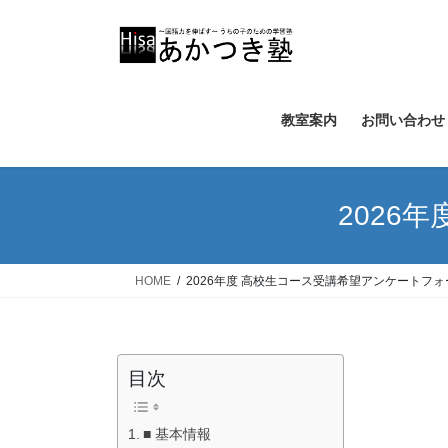
コ
ナ
ン
ビ
テ
ゲ
ン
ー
ツ
シ
教室案内
お問い合わせ
へ
ョ
ス
ン
キ
に
ッ
移
2026
プ
動
HOME
2026年度 高校生コース受講希望アンケートフォ
目次
■ 基本情報