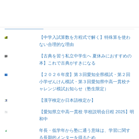
④未分類 (8)
人気の投稿
【中学入試算数を方程式で解く】特殊算を使わ
ない合理的な理由
【古典を習う私立中学生へ 夏休みにおすすめの
本】これで古典がすきになる
【２０２６年度】第３回愛知全県模試・第２回
小学ぜんけん模試・第３回愛知県中高一貫校チ
ャレンジ模試お知らせ（塾生限定）
【漢字検定か日本語検定か】
【愛知県立中高一貫校 学校説明会日程 2025】明
和中
年長・低学年から塾に通う意味は、学習に関す
る長期的メンターを得るため